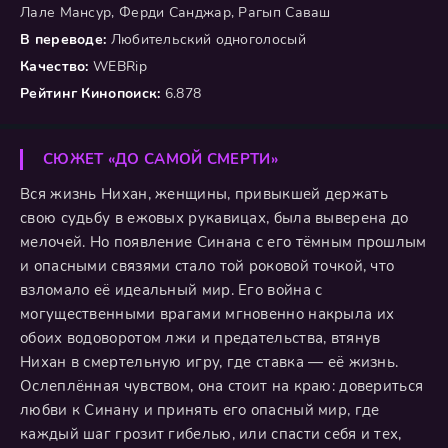
Лале Мансур, Ферди Санджар, Рагып Саваш
В переводе:
Любительский одноголосый
Качество:
WEBRip
Рейтинг Кинопоиск:
6.878
СЮЖЕТ «ДО САМОЙ СМЕРТИ»
Вся жизнь Нихан, женщины, привыкшей держать
свою судьбу в ежовых рукавицах, была выверена до
мелочей. Но появление Синана с его тёмным прошлым
и опасными связями стало той роковой точкой, что
взломало её идеальный мир. Его война с
могущественными врагами мгновенно накрыла их
обоих водоворотом лжи и предательства, втянув
Нихан в смертельную игру, где ставка — её жизнь.
Ослеплённая чувством, она стоит на краю: довериться
любви к Синану и принять его опасный мир, где
каждый шаг грозит гибелью, или спасти себя и тех,