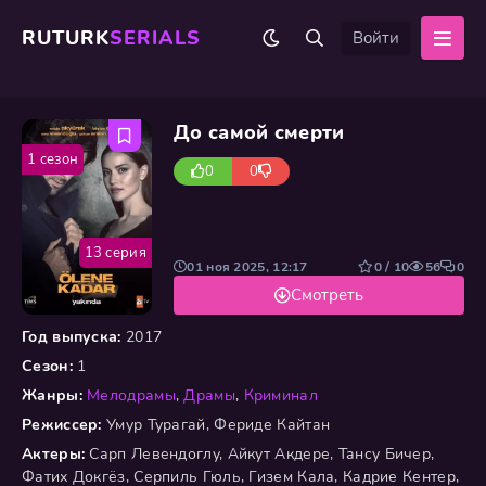
RUTURK
SERIALS
Войти
До самой смерти
1 сезон
0
0
13 серия
01 ноя 2025, 12:17
0 / 10
56
0
Смотреть
Год выпуска:
2017
Сезон:
1
Жанры:
Мелодрамы
,
Драмы
,
Криминал
Режиссер:
Умур Турагай, Фериде Кайтан
Актеры:
Сарп Левендоглу, Айкут Акдере, Тансу Бичер,
Фатих Докгёз, Серпиль Гюль, Гизем Кала, Кадрие Кентер,