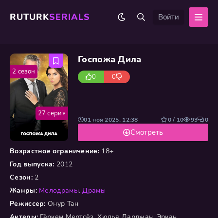
RUTURK
SERIALS
Войти
Госпожа Дила
2 сезон
0
0
27 серия
01 ноя 2025, 12:38
0 / 10
93
0
Смотреть
Возрастное ограничение:
18+
Год выпуска:
2012
Сезон:
2
Жанры:
Мелодрамы
,
Драмы
Режиссер:
Онур Тан
Актеры:
Гёркем Мертсёз, Хюлья Дарджан, Эркан