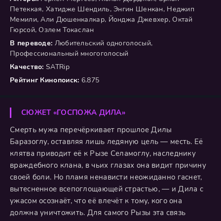
Петеккая, Хатидже Шендиль, Энгин Шенкан, Неджип
Мемили, Али Дюшенкалкар, Йонджа Джевхер, Октай
Гюрсой, Озлем Токаслан
В переводе:
Любительский одноголосый,
Профессиональный многоголосый
Качество:
SATRip
Рейтинг Кинопоиск:
6.875
СЮЖЕТ «ГОСПОЖА ДИЛА»
Смерть мужа перечёркивает прошлое Дилы
Баразоглу, оставляя лишь ледяную цель — месть. Её
клятва приводит её к Рызе Селамоглу, наследнику
враждебного клана, в чьих глазах она видит причину
своей боли. Но пламя ненависти неожиданно гаснет,
вытесненное всепоглощающей страстью, — и Дила с
ужасом осознаёт, что её влечёт к тому, кого она
должна уничтожить. Для самого Рызы эта связь