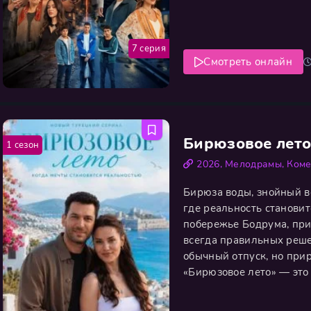
братья и сестры увидели
замечают скауты топ-кл
7 серия
Смотреть онлайн
Бирюзовое лет
1 сезон
2026
,
Мелодрамы
,
Коме
Бирюза воды, знойный во
где реальность становитс
побережье Бодрума, при
всегда правильных реш
обычный отпуск, но прир
«Бирюзовое лето» — это
внешняя красота лечит 
герои по-новому слышат