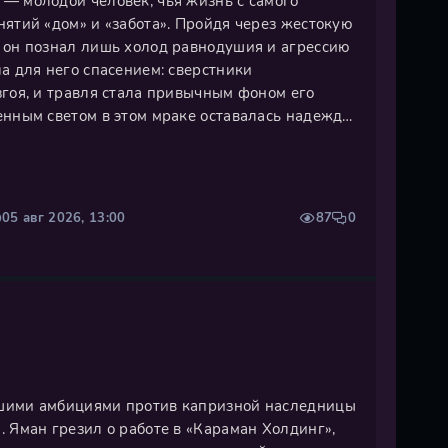
— молодой человек, чья жизнь с самого
нятий «дом» и «забота». Пройдя через жестокую
 он познал лишь холод равнодушия и агрессию
а для него спасением: сверстники
згоя, и травля стала привычным фоном его
енным светом в этом мраке оставалась надежда
 без вести старшего брата Демира, след
колько лет назад. Движимый
05 авг 2026, 13:00
87
0
шими амбициями против капризной наследницы
 Яман грезил о работе в «Караман Холдинг»,