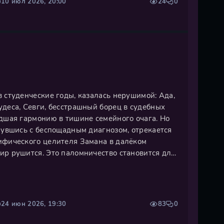
10 июл 2026, 20:00
24
0
 студенческие годы, казалась нерушимой: Ада,
удеса, Севги, бесстрашный борец в судебных
едшая гармонию в тишине семейного очага. Но
нувшись с беспощадным диагнозом, отрекается
ифического целителя Замана в далёком
ир рушится. Это паломничество становится для
оездкой, а путешествием вглубь самих себя, на
ния. Дорога в
24 июн 2026, 19:30
83
0