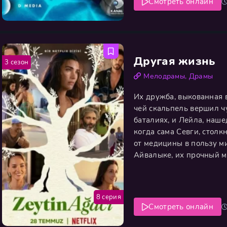
Смотреть онлайн
Другая жизнь
3 сезон
Мелодрамы
,
Драмы
Их дружба, выкованная в
чей скальпель вершил ч
баталиях, и Лейла, наш
когда сама Севги, столк
от медицины в пользу м
Айвалыке, их прочный м
трёх подруг не просто п
самый край веры и отчая
8 серия
Смотреть онлайн