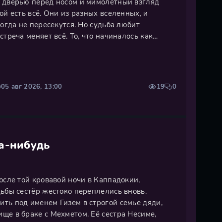
 дверью перед носом и мимолетный взгляд
ой есть всё. Они из разных вселенных, и
когда не пересекутся. Но судьба любит
стреча меняет всё. То, что начиналось как
ся в череду нелепых ситуаций, острых слов и...
притяжения. Он не
05 авг 2026, 13:00
19
0
а-нибудь
осле той кровавой ночи в Каппадокии,
ьбы сестёр жестоко переплелись вновь.
ть под именем Гизем в строгой семье дяди,
ще в браке с Мехметом. Её сестра Несиме,