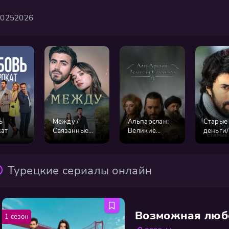
2025
2026
ь
Между /
Альпарслан:
Старые
кат
Связанные
Великие
деньги
судьбой
Сельджуки
Турецкие сериалы онлайн
Возможная люб
1 сезон