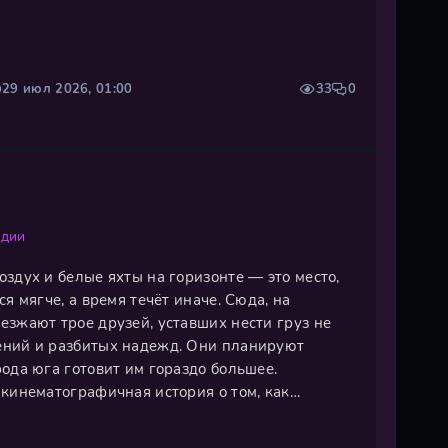
 другую реальность. И чудо случается! Его
уба. Эмир на седьмом небе
29 июл 2026, 01:00
33
0
о
дии
здух и белые яхты на горизонте — это место,
я мягче, а время течёт иначе. Сюда, на
езжают трое друзей, уставших нести груз не
ений и разбитых надежд. Они планируют
ода юга готовит им гораздо большее.
 кинематографичная история о том, как
внутренние раны. Под мерный шум прибоя
 друг друга, пересматривают старые обиды и