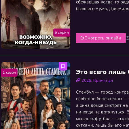
сбежавшая когда-то рад
бывшего мужа, Джемиля.
собственное расследован
вытаскивает на свет бол
6 серия
Смотреть онлайн
Это всего лишь
1 сезон
2026
,
Криминал
Стамбул — город контрас
особенно болезненны — 
а окна домов смотрят на
никогда не дотянуться. 
мыслью: футбол — это ег
сутками, лишь бы его ма