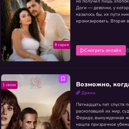
но получил лишь хлопок
Доги — девочки, у котор
казалось бы, их пути ни
иронизировать. Вторая в
случайность, превращает
внезапно вспыхнувшего 
8 серия
Смотреть онлайн
Возможно, когд
1 сезон
Драмы
Пятнадцать лет спустя п
расколовшей их мир, суд
Фериде, вынужденная жи
нашла призрачное убежи