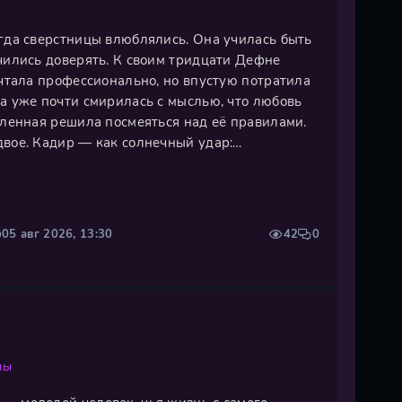
огда сверстницы влюблялись. Она училась быть
учились доверять. К своим тридцати Дефне
ечтала профессионально, но впустую потратила
на уже почти смирилась с мыслью, что любовь
еленная решила посмеяться над её правилами.
двое. Кадир — как солнечный удар:
рячий, не терпящий недомолвок. Он говорит о
о погоде, и не
05 авг 2026, 13:30
42
0
мы