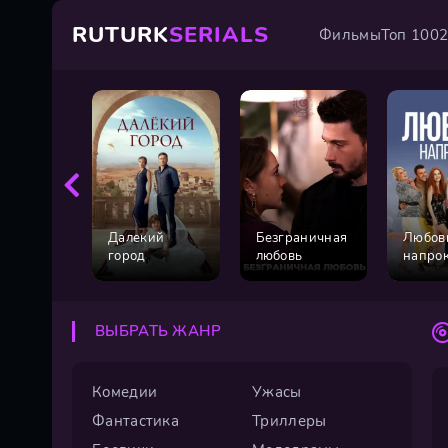
RUTURK
SERIALS
Фильмы
Топ 100
Далекий
Безграничная
Любов
город
любовь
напро
ВЫБРАТЬ ЖАНР
Комедии
Ужасы
Фантастика
Триллеры