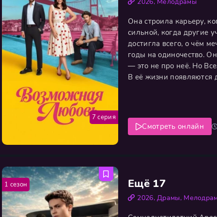
2026
,
Мелодрамы
Она строила карьеру, к
сильной, когда другие 
достигла всего, о чём м
годы на одиночество. О
— это не про неё. Но Вс
В её жизни появляются 
безжалостно честный, го
любви так же прямо, как 
7 серия
Смотреть онлайн
Ещё 17
1 сезон
2026
,
Драмы
,
Мелодра