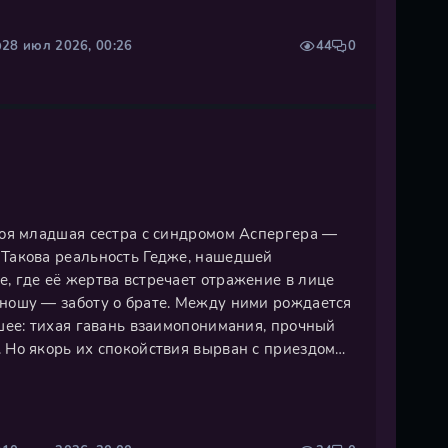
28 июл 2026, 00:26
44
0
твоя младшая сестра с синдромом Аспергера —
 Такова реальность Гедже, нашедшей
, где её жертва встречает отражение в лице
 ношу — заботу о брате. Между ними рождается
ьшее: тихая гавань взаимопонимания, прочный
 Но якорь их спокойствия вырван с приездом
о, зовущего назад, к свободе и музыке. Теперь
ть навстречу