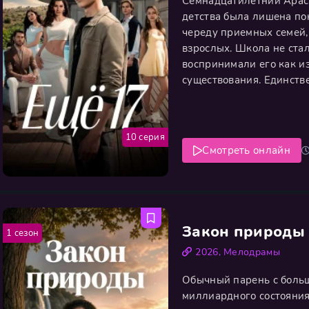
Семнадцатилетний Арас 
детства была лишена по
череду приемных семей,
взрослых. Школа не стал
воспринимали его как и
существования. Единств
найти своего пропавшего
которого затерялся нес
10 серия
Смотреть онлайн
Закон природы
1 сезон
2026
,
Мелодрамы
Обычный парень с боль
миллиардного состояния.