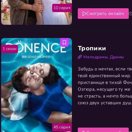
10 серия
Смотреть онлайн
Тропики
1 сезон
Мелодрамы
,
Драмы
Забудь о мечтах, если 
твой единственный мир.
пристанище в тихой Фоче
Озгюра, несущего ту же
не страсть, а нечто бол
союз двух уставших душ.
Эмира — огня из прошлог
её душа разорвана: бежа
45 серия