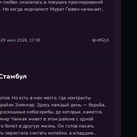
и любви, оказалась в ловушке преследований
 Но когда журналист Мурат Гювен начинает
ие, он становится тем катализатором, что
езненные тайны, отбрасывая тень на
29 июл 2026, 17:30
49
0
 Стамбул
тов. Но есть в нем место, где контрасты
район Зиянкар. Здесь каждый день — борьба,
 роскошные небоскребы, до которых, кажется,
Эмир Чанкая живет в этом районе с одной
о билет в другую жизнь. Он готов пахать
ть перестала считать копейки, а младшие