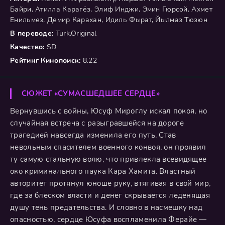
Байри, Атилла Карагёз, Элиф Инджи, Эмин Гюрсой, Ахмет
Енильмез, Демир Карахан, Идиль Фырат, Йылмаз Тюзюн
В переводе:
Turk.Original
Качество:
SD
Рейтинг Кинопоиск:
8.22
СЮЖЕТ «СУМАСШЕДШЕЕ СЕРДЦЕ»
Вернувшись с войны, Юсуф Мироглу искал покоя, но
случайная встреча с разыгравшейся на дороге
трагедией навсегда изменила его путь. Став
невольным спасителем военного конвоя, он проявил
ту самую стальную волю, что привлекла всевидящее
око криминального паука Кара Хамита. Властный
авторитет протянул юноше руку, втягивая в свой мир,
где за блеском власти и денег скрывается леденящая
душу тень предательства. И словно в насмешку над
опасностью, сердце Юсуфа воспламенила Ферайе —