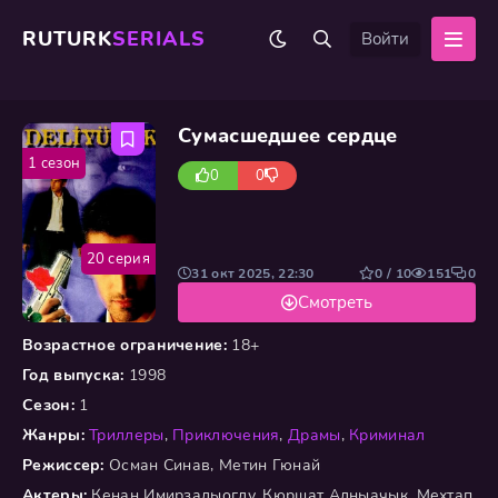
RUTURK
SERIALS
Войти
Сумасшедшее сердце
1 сезон
0
0
20 серия
31 окт 2025, 22:30
0 / 10
151
0
Смотреть
Возрастное ограничение:
18+
Год выпуска:
1998
Сезон:
1
Жанры:
Триллеры
,
Приключения
,
Драмы
,
Криминал
Режиссер:
Осман Синав, Метин Гюнай
Актеры:
Кенан Имирзалыоглу, Кюршат Алныачык, Мехтап