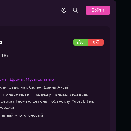
Войти
я
0
0
18+
амы
,
Драмы
,
Музыкальные
ли, Садуллах Селен, Дэниз Аксай
, Бюлент Иналь, Тунджер Салман, Джелиль
ерхат Теоман, Бетюль Чобаноглу, Yücel Erten,
керджи
льный многоголосый