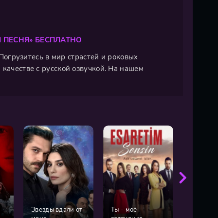
 ПЕСНЯ» БЕСПЛАТНО
. Погрузитесь в мир страстей и роковых
 качестве с русской озвучкой. На нашем
Звезды вдали от
Ты - моё
В дом у