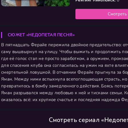
Рейтинг Кинопоиск:
0
Смотреть
СЮЖЕТ «НЕДОПЕТАЯ ПЕСНЯ»
В пятнадцать Ферайе пережила двойное предательство: от
саму вышвырнул на улицу. Чтобы выжить и продолжить пои
где её голос стал не просто заработком, а оружием, пронз
для спасения клуба она согласилась на ужин на яхте влият
смертельной ловушкой. В отчаянии Ферайе прыгнула за борт
Яман. Между ними вспыхнула всепоглощающая страсть, но
превратилось в бомбу замедленного действия. Боясь потеря
Яман разрывался между любовью к ней и тисками семьи. К
оказалось всё: их хрупкое счастье и последняя надежда Фе
Смотреть сериал «Недопе