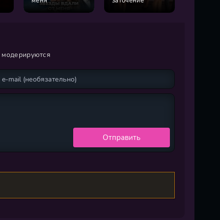
меня
заточение
молния
и модерируются
Отправить