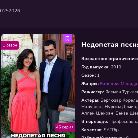
2025
2026
Недопетая песн
1 сезон
Возрастное ограничение:
Год выпуска:
2010
Сезон:
1
Жанры:
Комедии
,
Мелодр
Режиссер:
Ясемин Туркмен
Актеры:
Бергюзар Корель
Налчакан, Нурсим Демир, С
Алпай Шайхан, Бейза Ше
В переводе:
Профессиона
46 серия
Качество:
SATRip