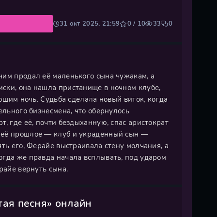
31 окт 2025, 21:59
0 / 10
33
0
чим продал её маленького сына чужакам, а
ски, она нашла пристанище в ночном клубе,
ающим ночь. Судьба сделала новый виток, когда
ельного бизнесмена, что обернулось
, где её, почти бездыханную, спас аристократ
 её прошлое — клуб и украденный сын —
ть его, Ферайе выстраивала стену молчания, а
огда же правда начала всплывать, под ударом
райе вернуть сына.
тая песня» онлайн