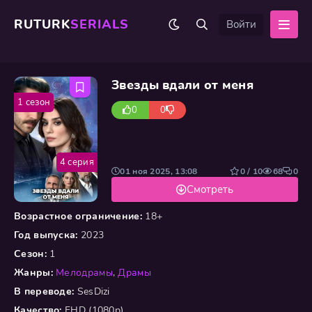
RUTURK
SERIALS
Войти
Звезды вдали от меня
1 сезон
0
0
4 серия
01 ноя 2025, 13:08
0 / 10
68
0
Смотреть
Возрастное ограничение:
18+
Год выпуска:
2023
Сезон:
1
Жанры:
Мелодрамы
,
Драмы
В переводе:
SesDizi
Качество:
FHD (1080p)