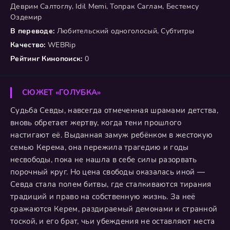
Деврим Салтоглу, Idil Memi, Топрак Саглам, Бестемсу
Оздемир
В переводе:
Любительский одноголосый, Субтитры
Качество:
WEBRip
Рейтинг Кинопоиск:
0
СЮЖЕТ «ГОЛУБКА»
Судьба Севды, навсегда отмеченная шрамами детства,
вновь обретает жертву, когда тени прошлого
настигают её. Выданная замуж ребёнком в жестокую
семью Керема, она пережила трагедию и годы
несвободы, пока не нашла в себе силы разорвать
порочный круг. Но цена свободы оказалась иной —
Севда стала полем битвы, где сталкиваются тирания
традиций и право на собственную жизнь. За неё
сражаются Керем, раздираемый демонами и странной
тоской, и его брат, чьи убеждения не оставляют места