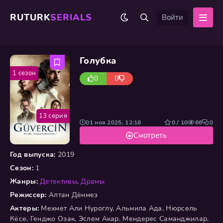
RUTURK
SERIALS
Войти
Голубка
1 сезон
0
0
13 серия
01 ноя 2025, 12:18
0 / 10
66
0
Смотреть
Год выпуска:
2019
Сезон:
1
Жанры:
Детективы
,
Драмы
Режиссер:
Алтан Дёнмез
Актеры:
Мехмет Али Нуроглу, Альмила Ада, Нюрсель
Кёсе, Генджо Озак, Эслем Акар, Мендерес Саманджилар,