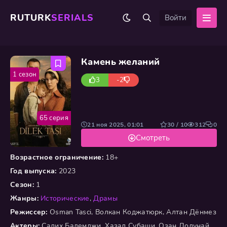
RUTURK
SERIALS
Войти
Камень желаний
1 сезон
3
-2
65 серия
21 ноя 2025, 01:01
30 / 10
312
0
Смотреть
Возрастное ограничение:
18+
Год выпуска:
2023
Сезон:
1
Жанры:
Исторические
,
Драмы
Режиссер:
Osman Tasci, Волкан Коджатюрк, Алтан Дёнмез
Актеры:
Салих Бадемджи, Хазал Субаши, Озан Долунай,