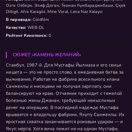
Озге Озберк, Элиф Доган, Теоман Кумбараджибаши, Çiçek
Dilligil, Afra Karagöz, Mine Vural, Lena Naz Kalayci
В переводе:
Coldfilm
Качество:
WEB-DL
Рейтинг Кинопоиск:
0
СЮЖЕТ «КАМЕНЬ ЖЕЛАНИЙ»
Стамбул, 1987-й. Для Мустафы Йылмаза и его семьи
нищета — это не просто слово, а ежедневная битва за
выживание. Работая на фабрике всесильного клана
Санжеклы и месяцами не получая зарплату, они
балансируют на краю. Отчаяние приходит с тяжелой
болезнью жены Джанан, требующей немыслимых
денег на операцию. В последней надежде Мустафа
врывается к владельцу фабрики, Якупу Санжеклы. Их
яростная схватка заканчивается роковым ударом — и
Якуп мёртв. Хотя вина лежит не на одном Мустафе,