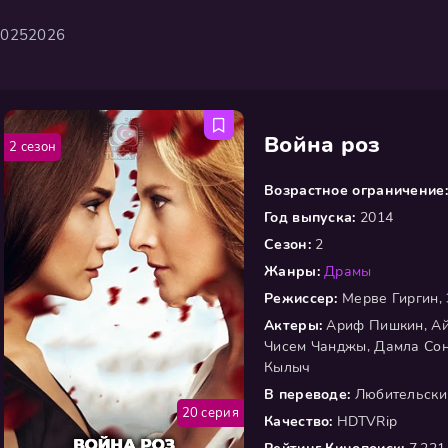
2025
2026
Война роз
2 сезон
Возрастное ограничение:
Год выпуска:
2014
Сезон:
2
Жанры:
Драмы
Режиссер:
Мерве Гиргин, 
Актеры:
Ариф Пишкин, Айш
Чисем Чанджы, Дамла Сон
Кылыч
В переводе:
Любительски
20 серия
Качество:
HDTVRip