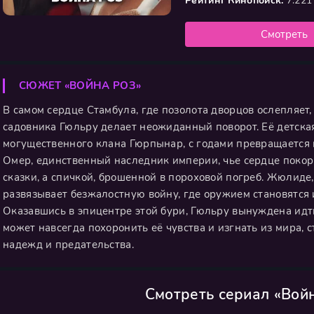
Рейтинг Кинопоиск:
7.221
Смотреть
СЮЖЕТ «ВОЙНА РОЗ»
В самом сердце Стамбула, где позолота дворцов ослепляет,
садовника Гюльру делает неожиданный поворот. Её детск
могущественного клана Гюрпынар, с годами превращается 
Омер, единственный наследник империи, чье сердце покор
сказки, а спичкой, брошенной в пороховой погреб. Жюлиде
развязывает безжалостную войну, где оружием становятся 
Оказавшись в эпицентре этой бури, Гюльру вынуждена идт
может навсегда похоронить её чувства и изгнать из мира, 
надежд и предательства.
Смотреть сериал «Вой