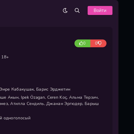
Войти
0
0
18+
Эмре Кабакушак, Барис Эрджетин
е Акын, Ipek Özagan, Ceren Koç, Альма Терзич,
мез, Атилла Сендиль, Джанан Эргюдер, Барыш
й одноголосый