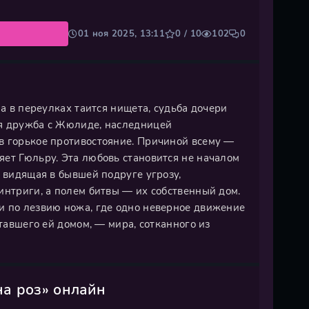
01 ноя 2025, 13:11
0 / 10
102
0
 а в переулках таится нищета, судьба дочери
ая дружба с Жюлиде, наследницей
в горькое противостояние. Причиной всему —
яет Гюльру. Эта любовь становится не началом
, видящая в бывшей подруге угрозу,
интриги, а полем битвы — их собственный дом.
и по лезвию ножа, где одно неверное движение
ставшего ей домом, — мира, сотканного из
на роз» онлайн