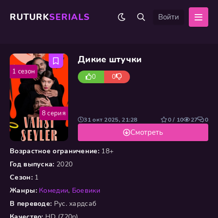
RUTURK
SERIALS
Войти
Дикие штучки
1 сезон
0
0
8 серия
31 окт 2025, 21:28
0 / 10
27
0
Смотреть
Возрастное ограничение:
18+
Год выпуска:
2020
Сезон:
1
Жанры:
Комедии
,
Боевики
В переводе:
Рус. хардсаб
Качество:
HD (720p)