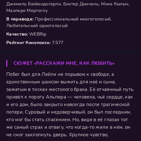
Джемиль Бюйюкдогерли, Бихтер Динчель, Минэ Кылыч,
Махпери Мертоглу
В переводе:
Профессиональный многоголосый,
Любительский одноголосый
Качество:
WEBRip
Рейтинг Кинопоиск:
7.577
СЮЖЕТ «РАССКАЖИ МНЕ, КАК ЛЮБИТЬ»
Побег был для Лейли не порывом к свободе, а
единственным шансом выжить для неё и сына,
зажатым в тисках жестокого брака. Её отчаянный путь
привёл к порогу Альпера — человека, чьё сердце, как
и его дом, было закрыто навсегда после трагической
потери. Суровый и недоверчивый, он был последним,
кто мог бы стать спасением. Но, видя в её глазах тот
же самый страх и отвагу, что когда-то жили в нём, он
не смог захлопнуть дверь. Хрупкое чувство,