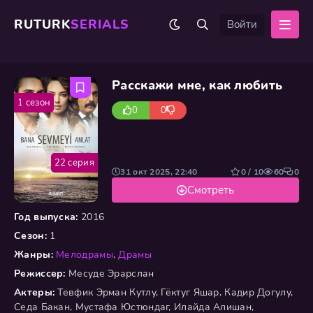
RUTURK
SERIALS
Войти
Расскажи мне, как любить
1 сезон
0
0
22 серия
31 окт 2025, 22:40
0 / 10
60
0
Смотреть
Год выпуска:
2016
Сезон:
1
Жанры:
Мелодрамы
,
Драмы
Режиссер:
Месуде Эрарслан
Актеры:
Тевфик Эрман Кутлу, Гёктуг Яшар, Кадир Догулу,
Седа Бакан, Мустафа Юстюндаг, Илайда Алишан,