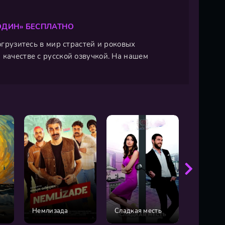
ОДИН» БЕСПЛАТНО
огрузитесь в мир страстей и роковых
 качестве с русской озвучкой. На нашем
Идеаль
Немлизада
Сладкая месть
арендат