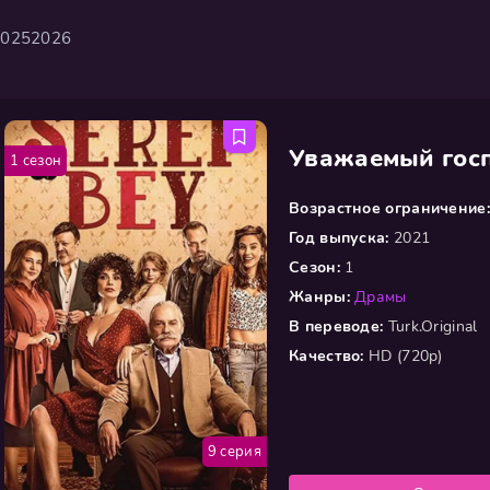
2025
2026
Уважаемый гос
1 сезон
Возрастное ограничение:
Год выпуска:
2021
Сезон:
1
Жанры:
Драмы
В переводе:
Turk.Original
Качество:
HD (720p)
9 серия