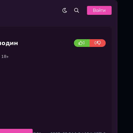
Войти
подин
0
0
18+