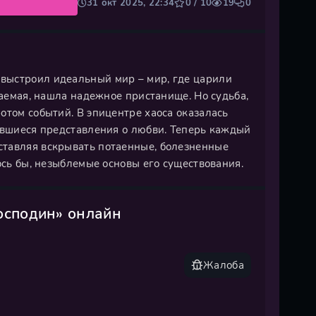
31 окт 2025, 22:34
0 / 10
19
0
выстроил идеальный мир – мир, где царили
баемая, нашла надежное пристанище. Но судьба,
отом событий. В эпицентре хаоса оказалась
оявшиеся представления о любви. Теперь каждый
ставляя вскрывать потаенные, болезненные
ось бы, незыблемые основы его существования.
осподин» онлайн
Жалоба