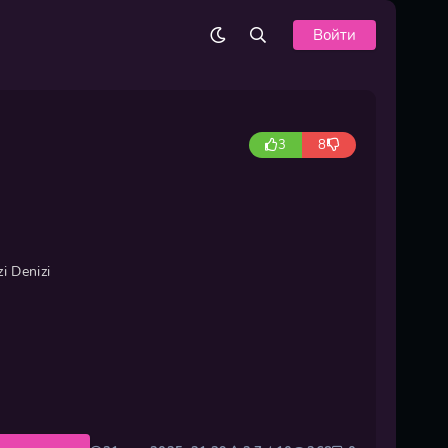
Войти
3
8
zi Denizi