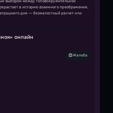
ьным выбором между головокружительной
рерастает в историю взаимного преображения,
автрашнего дня — безжалостный расчет или
ынок» онлайн
Жалоба