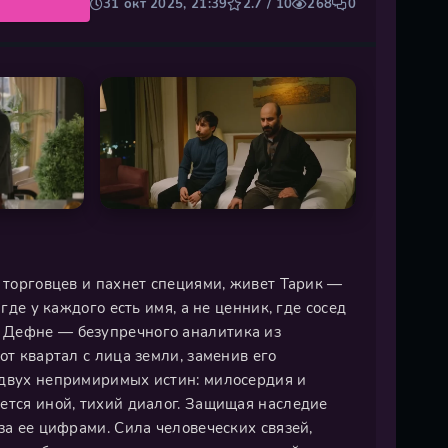
31 окт 2025, 21:39
2.7 / 10
268
0
в торговцев и пахнет специями, живет Тарик —
где у каждого есть имя, а не ценник, где сосед
 Дефне — безупречного аналитика из
от квартал с лица земли, заменив его
 двух непримиримых истин: милосердия и
ется иной, тихий диалог. Защищая наследие
за ее цифрами. Сила человеческих связей,