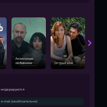
Анонимные
Уважае
любовники
Острый нож
господи
и модерируются