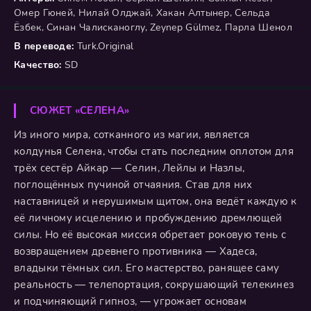
Омер Гюней, Нилай Олджай, Хакан Алтынер, Сельда
Ёзбек, Синан Чалисканоглу, Zeynep Gülmez, Парла Шенол
В переводе:
Turk.Original
Качество:
SD
СЮЖЕТ «СЕЛЕНА»
Из иного мира, сотканного из магии, является
колдунья Селена, чтобы стать последним оплотом для
трёх сестёр Айкар — Селин, Лейлы и Назлы,
поглощённых пучиной отчаяния. Став для них
наставницей и нерушимым щитом, она ведёт каждую к
её личному исцелению и пробуждению дремлющей
силы. Но её высокая миссия обретает роковую тень с
возвращением древнего противника — Хадеса,
владыки тёмных сил. Его мастерство, ранящее саму
реальность — телепортация, сокрушающий телекинез
и подчиняющий гипноз, — угрожает основам