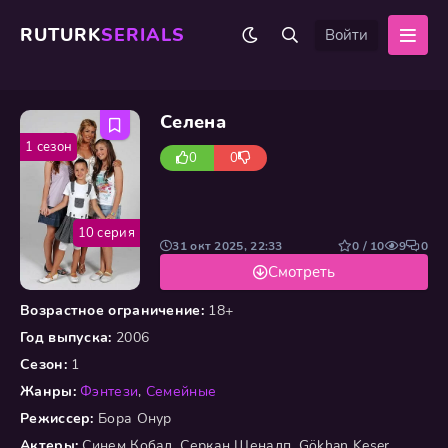
RUTURK
SERIALS
Войти
Селена
1 сезон
0
0
10 серия
31 окт 2025, 22:33
0 / 10
9
0
Смотреть
Возрастное ограничение:
18+
Год выпуска:
2006
Сезон:
1
Жанры:
Фэнтези
,
Семейные
Режиссер:
Бора Онур
Актеры:
Синем Кобал, Серкан Шеналп, Gökhan Keser,