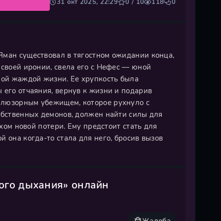
31 окт 2025, 22:29
0 / 10
118
0
Яман существовал в тягостном ожидании конца,
 своей иронии, свела его с Нефес — юной
ной жаждой жизни. Ее хрупкость была
 его отчаяния, вернув к жизни и подарив
ллюзорным убежищем, которое рухнуло с
обственных демонов, должен найти силы для
ахом новой потери. Ему предстоит стать для
 она когда-то стала для него, бросив вызов
ого дыхания» онлайн
Жалоба