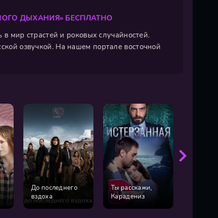
НОГО ДЫХАНИЯ» БЕСПЛАТНО
сь в мир страстей и роковых случайностей.
сской озвучкой. На нашем портале восточной
До последнего
Ты расскажи,
Каирски
вздоха
Карадениз
дворец