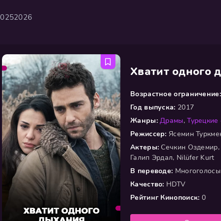
2025
2026
Хватит одного 
Возрастное ограничение:
Год выпуска:
2017
Жанры:
Драмы
,
Турецкие
Режиссер:
Ясемин Туркме
Актеры:
Сечкин Оздемир, 
Галип Эрдал, Nilüfer Kurt
В переводе:
Многоголосы
Качество:
HDTV
Рейтинг Кинопоиск:
0