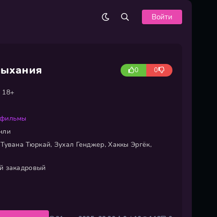
Войти
дыхания
0
0
18+
 фильмы
нли
Тувана Тюркай, Зухал Генджер, Хаккы Эргёк,
й закадровый