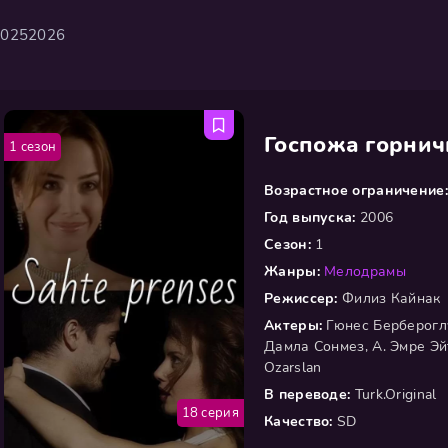
2025
2026
Госпожа горнич
1 сезон
Возрастное ограничение:
Год выпуска:
2006
Сезон:
1
Жанры:
Мелодрамы
Режиссер:
Филиз Кайнак
Актеры:
Гюнес Бербероглу
Дамла Сонмез, А. Эмре Эй
Ozarslan
В переводе:
Turk.Original
18 серия
Качество:
SD