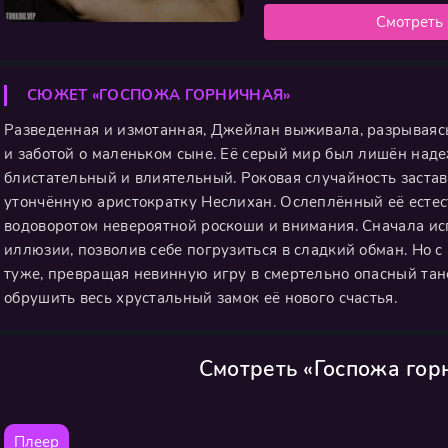
Смотреть
СЮЖЕТ «ГОСПОЖА ГОРНИЧНАЯ»
Разведенная и измотанная, Джейлан выживала, разрываяс
и заботой о маленьком сыне. Её серый мир был лишён наде
блистательный и влиятельный. Роковая случайность заста
утончённую аристократку Неслихан. Ослеплённый её есте
водоворотом невероятной роскоши и внимания. Сначала ис
иллюзии, позволив себе погрузиться в сладкий обман. Но
туже, превращая невинную игру в смертельно опасный тан
обрушить весь хрустальный замок её нового счастья.
Смотреть «Госпожа гор
Плеер