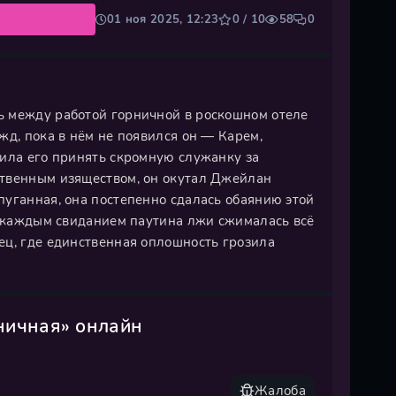
01 ноя 2025, 12:23
0 / 10
58
0
ь между работой горничной в роскошном отеле
жд, пока в нём не появился он — Карем,
вила его принять скромную служанку за
ственным изяществом, он окутал Джейлан
пуганная, она постепенно сдалась обаянию этой
 с каждым свиданием паутина лжи сжималась всё
ец, где единственная оплошность грозила
ничная» онлайн
Жалоба