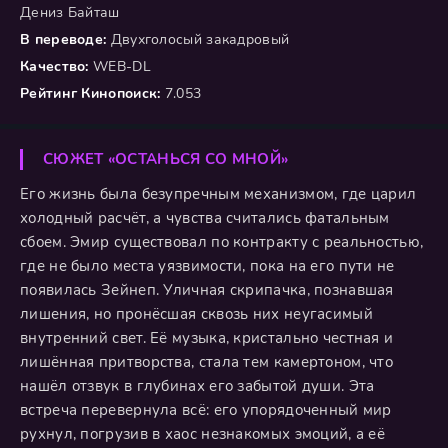
Дениз Байташ
В переводе:
Двухголосый закадровый
Качество:
WEB-DL
Рейтинг Кинопоиск:
7.053
СЮЖЕТ «ОСТАНЬСЯ СО МНОЙ»
Его жизнь была безупречным механизмом, где царил
холодный расчёт, а чувства считались фатальным
сбоем. Эмир существовал по контракту с реальностью,
где не было места уязвимости, пока на его пути не
появилась Зейнеп. Уличная скрипачка, познавшая
лишения, но пронёсшая сквозь них неугасимый
внутренний свет. Её музыка, кристально честная и
лишённая притворства, стала тем камертоном, что
нашёл отзвук в глубинах его забытой души. Эта
встреча перевернула всё: его упорядоченный мир
рухнул, погрузив в хаос незнакомых эмоций, а её