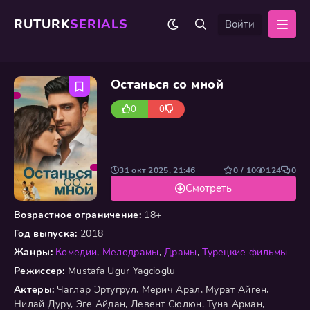
RUTURK
SERIALS
Войти
Останься со мной
0
0
31 окт 2025, 21:46
0 / 10
124
0
Смотреть
Возрастное ограничение:
18+
Год выпуска:
2018
Жанры:
Комедии
,
Мелодрамы
,
Драмы
,
Турецкие фильмы
Режиссер:
Mustafa Ugur Yagcioglu
Актеры:
Чаглар Эртугрул, Мерич Арал, Мурат Айген,
Нилай Дуру, Эге Айдан, Левент Сюлюн, Туна Арман,