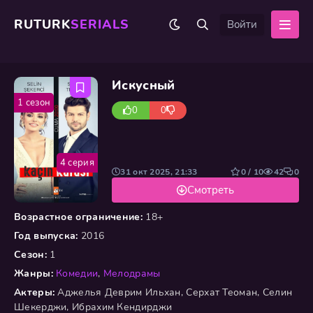
RUTURK
SERIALS
Войти
Искусный
1 сезон
0
0
4 серия
31 окт 2025, 21:33
0 / 10
42
0
Смотреть
Возрастное ограничение:
18+
Год выпуска:
2016
Сезон:
1
Жанры:
Комедии
,
Мелодрамы
Актеры:
Аджелья Деврим Ильхан, Серхат Теоман, Селин
Шекерджи, Ибрахим Кендирджи