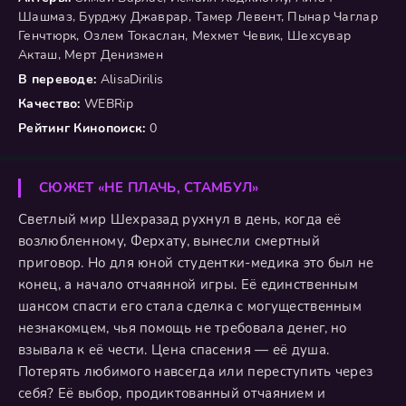
Шашмаз, Бурджу Джаврар, Тамер Левент, Пынар Чаглар
Генчтюрк, Озлем Токаслан, Мехмет Чевик, Шехсувар
Акташ, Мерт Денизмен
В переводе:
AlisaDirilis
Качество:
WEBRip
Рейтинг Кинопоиск:
0
СЮЖЕТ «НЕ ПЛАЧЬ, СТАМБУЛ»
Светлый мир Шехразад рухнул в день, когда её
возлюбленному, Ферхату, вынесли смертный
приговор. Но для юной студентки-медика это был не
конец, а начало отчаянной игры. Её единственным
шансом спасти его стала сделка с могущественным
незнакомцем, чья помощь не требовала денег, но
взывала к её чести. Цена спасения — её душа.
Потерять любимого навсегда или переступить через
себя? Её выбор, продиктованный отчаянием и