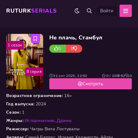
RUTURK
SERIALS
Войти
Не плачь, Стамбул
1 сезон
0
0
8 серия
31 окт 2025, 22:50
0 / 10
82
0
Смотреть
Возрастное ограничение:
16+
Год выпуска:
2024
Сезон:
1
Жанры:
Исторические
,
Драмы
Режиссер:
Чагры Вила Лостувалы
Актеры:
Симай Барлас, Исмаил Хаджиоглу, Айтач