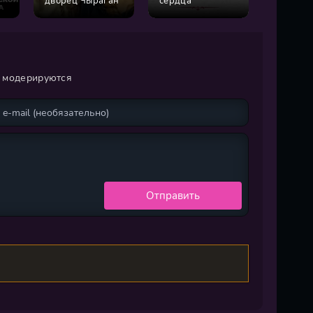
дворец Чыраган
сердца
Филинт
а
и модерируются
Отправить