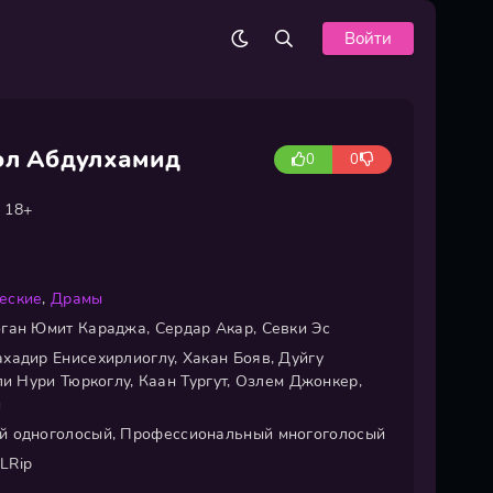
Войти
ол Абдулхамид
0
0
18+
еские
,
Драмы
ган Юмит Караджа, Сердар Акар, Севки Эс
хадир Енисехирлиоглу, Хакан Бояв, Дуйгу
ли Нури Тюркоглу, Каан Тургут, Озлем Джонкер,
и
й одноголосый, Профессиональный многоголосый
LRip