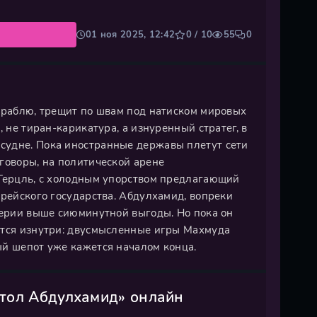
01 ноя 2025, 12:42
0 / 10
55
0
кораблю, трещит по швам под натиском мировых
 не тиран-карикатура, а изнуренный стратег, в
судне. Пока иностранные державы плетут сети
говоры, на политической арене
 Герцль, с холодным упорством предлагающий
врейского государства. Абдулхамид, вопреки
перии выше сиюминутной выгоды. Но пока он
ется изнутри: двусмысленные игры Махмуда
ый шепот уже кажется началом конца.
стол Абдулхамид» онлайн