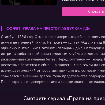
Рейтинг Кинопоиск:
8.041
Смотреть
СЮЖЕТ «ПРАВА НА ПРЕСТОЛ АБДУЛХАМИД»
Стамбул, 1896 год. Османская империя, подобно ветхому 
акул и внутренней гнили. На троне — султан Абдулхамид II,
одиночку пытающийся заткнуть пальцами дыры в тонущем 
интриг, а собственный диван змеиным клубком оплетают за
разворачивается главная битва. Перед султаном — Теодор
несметные богатства в обмен на палестинские земли для е
всему, дает жесткий отпор, ставя принцип целостности им
сражается с внешним врагом, тень предательства подбира
Паши отравляют доверие в самом сердце власти, где кажд
Смотреть сериал «Права на пре