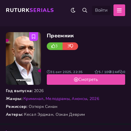
RUTURK
SERIALS
Войти
Преемник
3
3
31 окт 2025, 22:35
5 / 10
244
0
Смотреть
Год выпуска:
2026
Жанры:
Криминал
,
Мелодрамы
,
Анонсы
,
2026
Режиссер:
Озтюрк Синан
Актеры:
Кесал Эрджан, Озкан Деврим