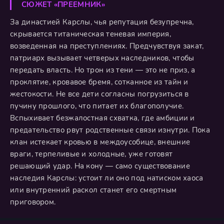
СЮЖЕТ «ПРЕЕМНИК»
За династией Карслы, чья репутация безупречна,
скрывается титаническая теневая империя,
возведенная на преступлениях. Предчувствуя закат,
патриарх вызывает четверых наследников, чтобы
передать власть. Но трон из тени — это не приз, а
проклятие, кровавое бремя, сотканное из тайн и
жестокости. Не все дети согласны погрузиться в
пучину прошлого, что питает их благополучие.
Вспыхивает безжалостная схватка, где амбиции и
предательство рвут родственные связи изнутри. Пока
клан истекает кровью в междоусобице, внешние
враги, терпеливые и холодные, уже готовят
решающий удар. На кону — само существование
наследия Карслы: устоит ли оно под натиском хаоса
или внутренний раскол станет его смертным
приговором.