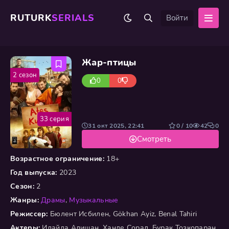
RUTURK
SERIALS
Войти
Жар-птицы
2 сезон
0
0
33 серия
31 окт 2025, 22:41
0 / 10
42
0
Смотреть
Возрастное ограничение:
18+
Год выпуска:
2023
Сезон:
2
Жанры:
Драмы
,
Музыкальные
Режиссер:
Бюлент Исбилен, Gökhan Ayiz, Benal Tahiri
Актеры:
Илайда Алишан, Ханде Сорал, Бурак Тозкопаран,