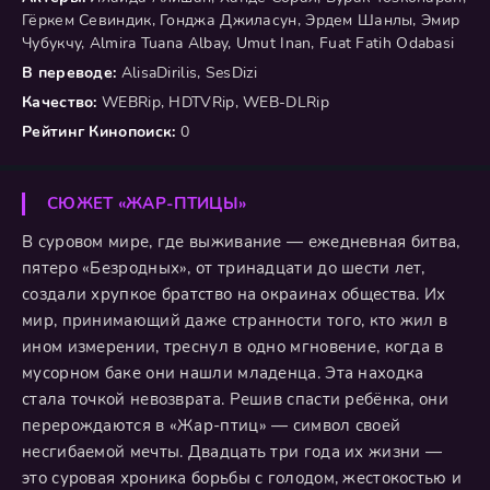
Гёркем Севиндик, Гонджа Джиласун, Эрдем Шанлы, Эмир
Чубукчу, Almira Tuana Albay, Umut Inan, Fuat Fatih Odabasi
В переводе:
AlisaDirilis, SesDizi
Качество:
WEBRip, HDTVRip, WEB-DLRip
Рейтинг Кинопоиск:
0
СЮЖЕТ «ЖАР-ПТИЦЫ»
В суровом мире, где выживание — ежедневная битва,
пятеро «Безродных», от тринадцати до шести лет,
создали хрупкое братство на окраинах общества. Их
мир, принимающий даже странности того, кто жил в
ином измерении, треснул в одно мгновение, когда в
мусорном баке они нашли младенца. Эта находка
стала точкой невозврата. Решив спасти ребёнка, они
перерождаются в «Жар-птиц» — символ своей
несгибаемой мечты. Двадцать три года их жизни —
это суровая хроника борьбы с голодом, жестокостью и