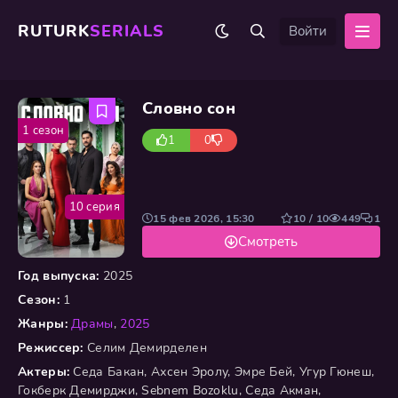
RUTURK
SERIALS
Войти
Словно сон
1 сезон
1
0
10 серия
15 фев 2026, 15:30
10 / 10
449
1
Смотреть
Год выпуска:
2025
Сезон:
1
Жанры:
Драмы
,
2025
Режиссер:
Селим Демирделен
Актеры:
Седа Бакан, Ахсен Эролу, Эмре Бей, Угур Гюнеш,
Гокберк Демирджи, Sebnem Bozoklu, Седа Акман,