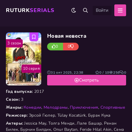
RUTURK
SERIALS
Войти
Новая невеста
3 сезон
0
0
10 серия
31 окт 2025, 22:38
0 / 10
256
0
Смотреть
Год выпуска:
2017
Сезон:
3
Жанры:
Комедии
,
Мелодрамы
,
Приключения
,
Спортивные
Режиссер:
Эрсой Гюлер, Tülay Kocatürk, Бурак Кука
Актеры:
Jessica May, Толга Менди, Лале Башар, Ренан
Билек, Бурчин Билдик, Onur Baytan, Feride Hilal Akin, Сема