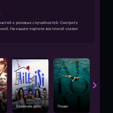
О
трастей и роковых случайностей. Смотрите
чкой. На нашем портале восточной сказки
На жизн
Семейное дело
Плыви
пути