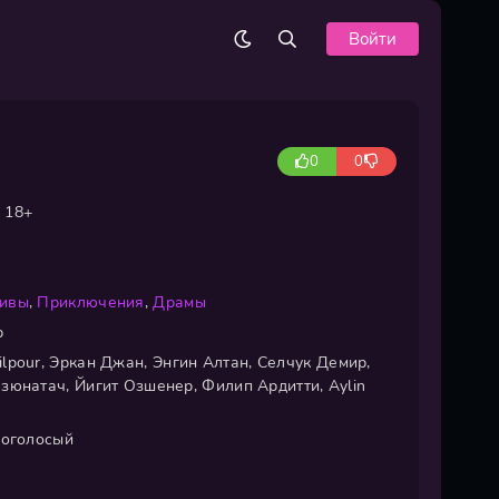
Войти
0
0
18+
тивы
,
Приключения
,
Драмы
р
lpour, Эркан Джан, Энгин Алтан, Селчук Демир,
зюнатач, Йигит Озшенер, Филип Ардитти, Aylin
ноголосый