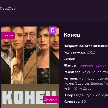
2025
2026
Конец
1 сезон
Возрастное ограничение:
Год выпуска:
2012
Сезон:
1
Жанры:
Триллеры
,
Детек
Режиссер:
Улуч Байракта
Актеры:
Mehrnoush Esmaei
Нехир Эрдоган, Беррак Тю
Aslim, Улку Дуру
В переводе:
Рус. Люб. од
25 серия
Качество:
SD