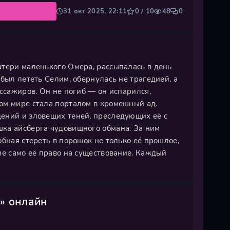
31 окт 2025, 22:11
0 / 10
48
0
атери маленького Омера, рассыпалась в день
был лететь Селим, обернулась не трагедией, а
ассажиров. Он не погиб — он испарился,
ом мире стала порталом в кромешный ад.
ений и зловещих теней, преследующих её с
ка айсберга чудовищного обмана. За ним
обная стереть в порошок не только её прошлое,
ие само её право на существование. Каждый
» онлайн