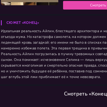
Смотреть
СЮЖЕТ «КОНЕЦ»
Идеальная реальность Айлин, блестящего архитектора и м
отъезда мужа. Но катастрофа самолета, на котором должен 
леденящей кровь загадкой: его имени не было в списках п
намеренно избежав полета. Эта первая трещина в привычн
Реальность Айлин погрузилась в пучину тревожных совпад
сыном. Она понимает: исчезновение Селима — лишь верхуш
скрывается многоликая и смертельно опасная правда, спос
но и уничтожить будущее её ребёнка, поставив под сомнен
шаг вглубь этой лжи приближает её к точке невозврата.
Смотреть «Конец