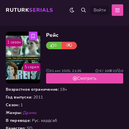
RUTURK
SERIALS
Войти
Рейс
1 сезон
0
0
5 серия
31 окт 2025, 21:35
0 / 10
21
0
Смотреть
Возрастное ограничение:
18+
Год выпуска:
2011
Сезон:
1
Жанры:
Драмы
В переводе:
Рус. хардсаб
Качество:
SD