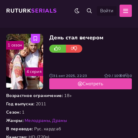
RUTURK
SERIALS
Войти
День стал вечером
1 сезон
0
0
4 серия
31 окт 2025, 22:23
0 / 10
8
0
Смотреть
Возрастное ограничение:
18+
Год выпуска:
2011
Сезон:
1
Жанры:
Мелодрамы
,
Драмы
В переводе:
Рус. хардсаб
Качество:
HD (720p)