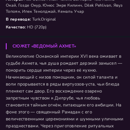
Окай, Гозде Окур, Юнюс Эмре Килинч, Dilek Pehlivan, Явуз
Топоян, Ипек Тенолджай, Кемаль Учар
В переводе:
Turk.Original
Качество:
HD (720p)
СЮЖЕТ «ВЕДОМЫЙ АХМЕТ»
Великолепие Османской империи XVI века оживает в
судьбе Ахмета, чья душа рождает дерзкий замысел —
покорить сердце империи через её кухню.
Начинающий с низов помощник, он силой таланта и
воли прорывается в ряды виртуозов-уста, чьи блюда
пленяют сам двор. Его восхождение озарено
запретным чувством к Дилрубе, чья любовь
становится тайным огнём, питающим его амбиции. На
фоне этого — священный Рамадан с его
величественными церемониями и шумными уличными
празднествами. Через приготовление ритуальных