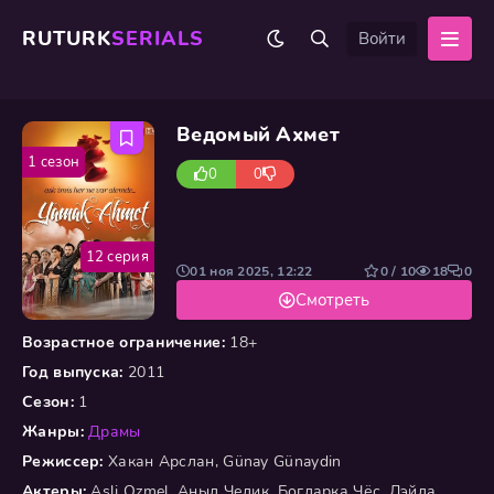
RUTURK
SERIALS
Войти
Ведомый Ахмет
1 сезон
0
0
12 серия
01 ноя 2025, 12:22
0 / 10
18
0
Смотреть
Возрастное ограничение:
18+
Год выпуска:
2011
Сезон:
1
Жанры:
Драмы
Режиссер:
Хакан Арслан, Günay Günaydin
Актеры:
Asli Ozmel, Аныл Челик, Богларка Чёс, Лэйла