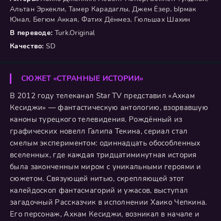
Альтан Эркекли, Тамер Карадаглы, Джем Ёзер, Ырмак
Юнал, Бегюм Аккая, Фатих Дёнмез, Гюльшах Шахин
В переводе:
Turk.Original
Качество:
SD
СЮЖЕТ «СТРАННЫЕ ИСТОРИИ»
В 2012 году телеканал Star TV представил «Ахкам
Кесиджи» — фантастическую антологию, взорвавшую
каноны турецкого телевидения. Рождённый из
графических новелл Галипа Текина, сериал стал
смелым экспериментом: одиннадцать обособленных
вселенных, где каждая тридцатиминутная история
была законченным миром с уникальными героями и
сюжетом. Связующей нитью, скрепляющей этот
калейдоскоп фантасмагорий и ужасов, выступал
загадочный Рассказчик в исполнении Хаико Чепкина.
Его персонаж, Ахкам Кесиджи, возникал в начале и