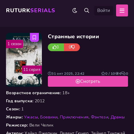
RUTURK
SERIALS
Войти
Странные истории
1 сезон
0
0
11 серия
31 окт 2025, 22:42
0 / 10
6
0
Смотреть
Возрастное ограничение:
18+
Год выпуска:
2012
Сезон:
1
Жанры:
Ужасы
,
Боевики
,
Приключения
,
Фэнтези
,
Драмы
Режиссер:
Вели Челик
Актеры:
Хайко Джепкин, Левент Гюнер, Зейнеп Тунджай,