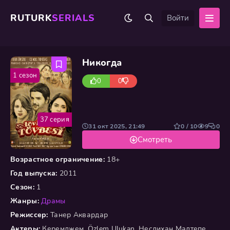
RUTURK
SERIALS
Войти
Никогда
1 сезон
0
0
37 серия
31 окт 2025, 21:49
0 / 10
9
0
Смотреть
Возрастное ограничение:
18+
Год выпуска:
2011
Сезон:
1
Жанры:
Драмы
Режиссер:
Танер Аквардар
Актеры:
Керемджем, Özlem Ulukan, Неслихан Малтепе,