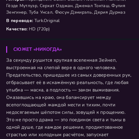
Гёзде Мутлуэр, Серхат Озджан, Джемал Токташ, Фулия
Зенгинер, Туба Унсал, Фюсун Дэмирэль, Дерия Дурмаз
В переводе:
Turk.Original
Качество:
HD (720p)
СЮЖЕТ «НИКОГДА»
За секунду рушится хрупкая вселенная Зейнеп,
выстроенная на слепой вере в одного человека.
Предательство, пришедшее из самых доверенных рук,
отбрасывает её в искажённую реальность, где любая
улыбка — маска, а подлость — закон выживания.
Оказавшись на краю, она балансирует между
всепоглощающей жаждой мести и тихим, почти
недосягаемым шёпотом силы, зовущей к прощению.
Это не просто драма — это поединок света и тьмы в
одной душе, где каждое решение, продиктованное
страстью или холодным расчётом, запускает