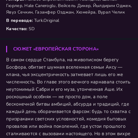
Гюрлер, Hale Caneroglu, Вейсель Дикер, Йылдирим Оджек,
Явуз Сечкин, Газанфер Озджан, Хюмейра, Вурал Челик
В переводе:
Turk.Original
Качество:
SD
СЮЖЕТ «ЕВРОПЕЙСКАЯ СТОРОНА»
В самом сердце Стамбула, на живописном берегу
Босфора, обитает шумная вселенная семьи Аксу —
клана, чья эксцентричность затмевает лишь его же
численность. Во главе этого вечного карнавала стоить
неутомимый Сабри и его муза, утонченная Аше. Их
роскошный особняк — не просто дом, а поле
бесконечной битвы амбиций, абсурда и традиций, где
каждый день оборачивается фарсом: будь то схватка с
призраками светских условностей, комедия бытовых
провалов или война поколений, где устои прошлого
сталкиваются с вызовами настоящего. Но в этом вихре