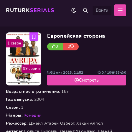
RUTURK
SERIALS
Войти
Европейская сторона
1 сезон
0
0
99 серия
31 окт 2025, 21:52
0 / 10
33
0
Смотреть
Возрастное ограничение:
18+
Год выпуска:
2004
Сезон:
1
Жанры:
Комедии
Режиссер:
Джейл Атабей Озберг, Хакан Алгюл
Актеры:
Гюльсе Бирсель, Левент Узюмджю, Шенай