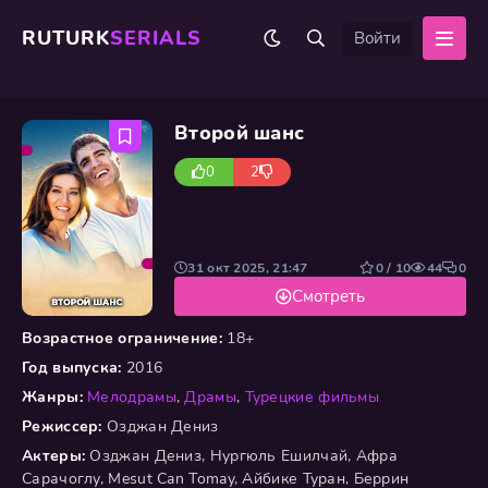
RUTURK
SERIALS
Войти
Второй шанс
0
2
31 окт 2025, 21:47
0 / 10
44
0
Смотреть
Возрастное ограничение:
18+
Год выпуска:
2016
Жанры:
Мелодрамы
,
Драмы
,
Турецкие фильмы
Режиссер:
Озджан Дениз
Актеры:
Озджан Дениз, Нургюль Ешилчай, Афра
Сарачоглу, Mesut Can Tomay, Айбике Туран, Беррин