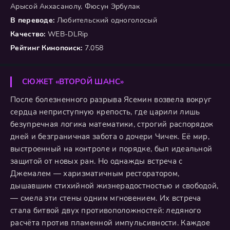
Арысой Акхасанолу, Фюсун Эрбулак
В переводе:
Любительский одноголосый
Качество:
WEB-DLRip
Рейтинг Кинопоиск:
7.058
СЮЖЕТ «ВТОРОЙ ШАНС»
После болезненного разрыва Ясемин возвела вокруг
сердца неприступную крепость, где царили лишь
безупречная логика математики, строгий распорядок
дней и безграничная забота о дочери Чичек. Её мир,
выстроенный на контроле и порядке, был идеальной
защитой от новых ран. Но однажды встреча с
Джемалем — харизматичным ресторатором,
дышавшим стихийной жизнерадостностью и свободой,
— смела эти стены одним мгновением. Их встреча
стала битвой двух противоположностей: ледяного
расчёта против пламенной импульсивности. Каждое