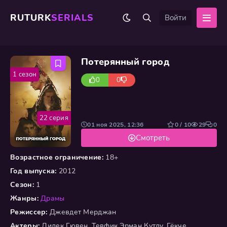
RUTURK
SERIALS
Войти
Потерянный город
1 сезон
0
0
22 серия
01 ноя 2025, 12:36
0 / 10
29
0
Смотреть
Возрастное ограничение:
18+
Год выпуска:
2012
Сезон:
1
Жанры:
Драмы
Режиссер:
Джевдет Мерджан
Актеры:
Дилек Гювен, Тевфик Эрман Кутлу, Гёкче