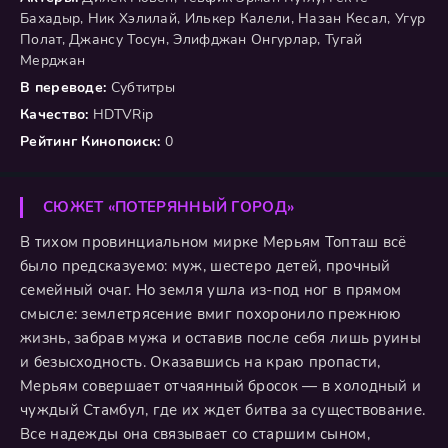
Бахадыр, Ник Хэлилай, Илькер Калели, Назан Кесал, Угур
Полат, Джансу Тосун, Элифджан Онгурлар, Тугай
Мерджан
В переводе:
Субтитры
Качество:
HDTVRip
Рейтинг Кинопоиск:
0
СЮЖЕТ «ПОТЕРЯННЫЙ ГОРОД»
В тихом провинциальном мирке Мерьям Топташ всё
было предсказуемо: муж, шестеро детей, прочный
семейный очаг. Но земля ушла из-под ног в прямом
смысле: землетрясение вмиг похоронило прежнюю
жизнь, забрав мужа и оставив после себя лишь руины
и безысходность. Оказавшись на краю пропасти,
Мерьям совершает отчаянный бросок — в холодный и
чуждый Стамбул, где их ждет битва за существование.
Все надежды она связывает со старшим сыном,