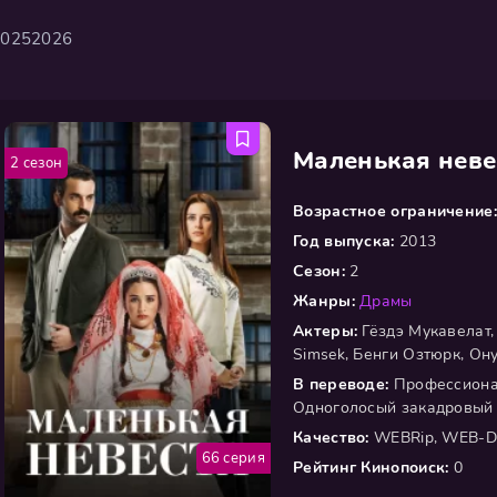
2025
2026
Маленькая неве
2 сезон
Возрастное ограничение:
Год выпуска:
2013
Сезон:
2
Жанры:
Драмы
Актеры:
Гёздэ Мукавелат,
Simsek, Бенги Озтюрк, О
В переводе:
Профессионал
Одноголосый закадровый
Качество:
WEBRip, WEB-D
66 серия
Рейтинг Кинопоиск:
0