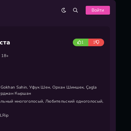
Войти
ста
1
1
18+
 Gokhan Sahin, Уфук Шен, Орхан Шимшек, Çagla
нурджан Кыршан
ьный многоголосый, Любительский одноголосый,
LRip