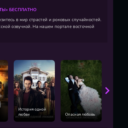
ТЫ» БЕСПЛАТНО
рузитесь в мир страстей и роковых случайностей.
сской озвучкой. На нашем портале восточной
История одной
любви
Опасная любовь
Снова л