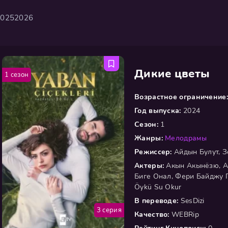
2025
2026
Дикие цветы
1 сезон
Возрастное ограничение:
Год выпуска:
2024
Сезон:
1
Жанры:
Мелодрамы
Режиссер:
Айдын Булут, 
Актеры:
Акын Акынёзю, А
Биге Онал, Фери Байджу Г
Öykü Su Okur
В переводе:
SesDizi
3 серия
Качество:
WEBRip