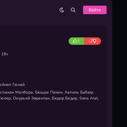
Войти
3
-2
18+
Зейнеп Гюнай
слыхан Малбора, Бюшра Пекин, Халиль Бабюр,
юлер, Онурьяй Эврентан, Бедир Бедир, Sena Arat,