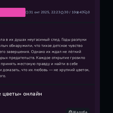
31 окт 2025, 22:23
30 / 10
43
0
вила в их душах неугасимый след. Годы разлуки
Кылыч обнаружили, что тихое детское чувство
его завершения. Однако их ждал не лёгкий
тарых предательств. Каждое открытие грозило
 принять жестокую правду и найти в себе
и доказать, что их любовь — не хрупкий цветок,
го.
е цветы» онлайн
Жалоба