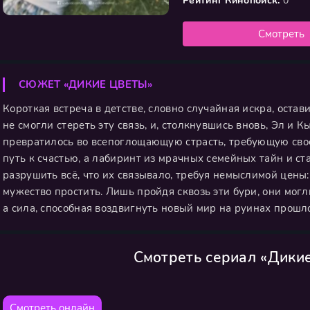
Рейтинг Кинопоиск:
0
Смотреть
СЮЖЕТ «ДИКИЕ ЦВЕТЫ»
Короткая встреча в детстве, словно случайная искра, оста
не смогли стереть эту связь, и, столкнувшись вновь, Эл и 
превратилось во всепоглощающую страсть, требующую сво
путь к счастью, а лабиринт из мрачных семейных тайн и с
разрушить всё, что их связывало, требуя немыслимой цены:
мужество простить. Лишь пройдя сквозь эти бури, они могл
а сила, способная воздвигнуть новый мир на руинах прошло
Смотреть сериал «Дики
Смотреть онлайн