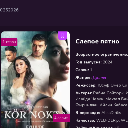
2025
2026
Слепое пятно
1 сезон
Возрастное ограничение:
Год выпуска:
2024
Сезон:
1
Жанры:
Драмы
Режиссер:
Юсуф Омер Си
Актеры:
Рабиа Сойтюрк, И
Илайда Чевик, Мехтап Бай
Фырынджи, Айлин Кабаса
В переводе:
AlisaDirilis
4 серия
Качество:
WEB-DLRip, WE