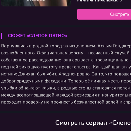
Рейтинг Кинопоиск:
0
Смотреть
СЮЖЕТ «СЛЕПОЕ ПЯТНО»
Вернувшись в родной город за исцелением, Аслым Генджер
возлюбленного. Официальная версия – несчастный случай.
собственное расследование, она срывает с провинциально
под ней зияющую пустоту предательства. Каждый шаг вгл
истину: Джихан был убит. Хладнокровно. За то, что подошё
добропорядочными фасадами. Теперь её личная месть перер
улыбки обнажают клыки, а родные стены становятся полем 
между всепоглощающей жаждой возмездия и изнурительной
проходит проверку на прочность безжалостной волей к спр
Смотреть сериал «Слепо