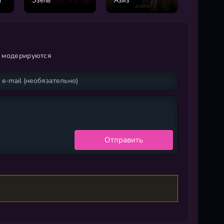
а
Эзель
Азиз
Фирузе
и модерируются
Отправить