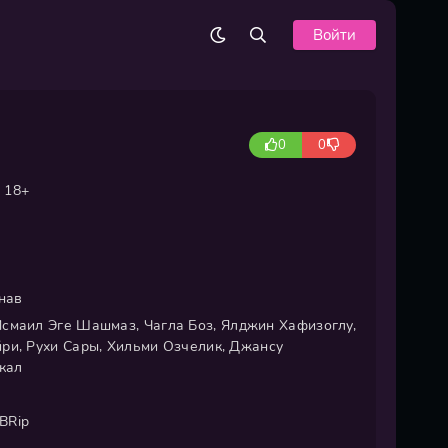
Войти
0
0
18+
нав
смаил Эге Шашмаз, Чагла Боз, Ялджин Хафизоглу,
ри, Рухи Сары, Хильми Озчелик, Джансу
кал
BRip