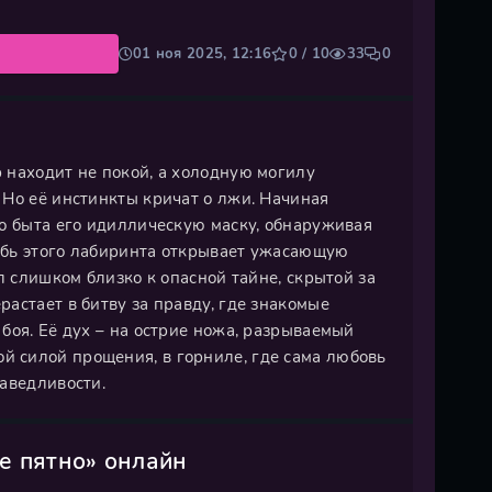
01 ноя 2025, 12:16
0 / 10
33
0
 находит не покой, а холодную могилу
 Но её инстинкты кричат о лжи. Начиная
го быта его идиллическую маску, обнаруживая
убь этого лабиринта открывает ужасающую
л слишком близко к опасной тайне, скрытой за
астает в битву за правду, где знакомые
боя. Её дух – на острие ножа, разрываемый
 силой прощения, в горниле, где сама любовь
аведливости.
е пятно» онлайн