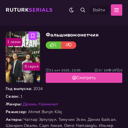
RUTURK
SERIALS
Войти
Фальшивомонетчик
1 сезон
0
0
8 серия
31 окт 2025, 22:55
0 / 10
19
0
Смотреть
Год выпуска:
2024
Сезон:
1
Жанры:
Драмы
,
Криминал
Режиссер:
Ahmet Burçin Kiliç
Актеры:
Чаглар Эртугрул, Тимучин Эсен, Дениз Байсал,
Шюкран Овалы, Сарп Аккая, Deniz Hamzaoglu, Илькер