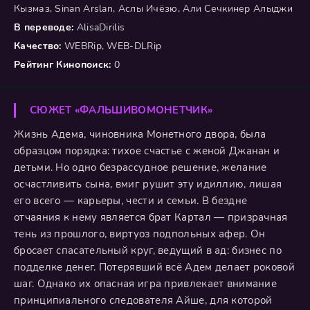
Кызмаз, Sinan Arslan, Аслы Ичёзю, Али Сечкинер Алыджи
В переводе:
AlisaDirilis
Качество:
WEBRip, WEB-DLRip
Рейтинг Кинопоиск:
0
СЮЖЕТ «ФАЛЬШИВОМОНЕТЧИК»
Жизнь Адема, чиновника Монетного двора, была
образцом порядка: тихое счастье с женой Джанан и
детьми. Но одно безрассудное решение, желание
осчастливить сына, вмиг рушит эту идиллию, лишая
его всего — карьеры, чести и семьи. В бездне
отчаяния к нему является брат Картал — призрачная
тень из прошлого, виртуоз подпольных афер. Он
бросает спасательный круг, ведущий в ад: бизнес по
подделке денег. Потерявший всё Адем делает роковой
шаг. Однако их опасная игра привлекает внимание
принципиального следователя Айше, для которой